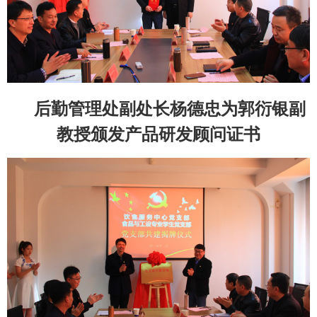
后勤管理处副处长杨德忠为郭衍银副
教授颁发产品研发顾问证书