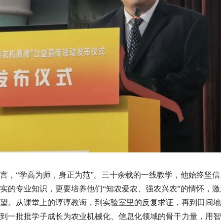
言，“学高为师，身正为范”。三十余载的一线教学，他始终坚
实的专业知识，更要培养他们“知农爱农、强农兴农”的情怀，
望。从课堂上的谆谆教诲，到实验室里的反复求证，再到田间地
到一批批学子成长为农业机械化、信息化领域的骨干力量，用智