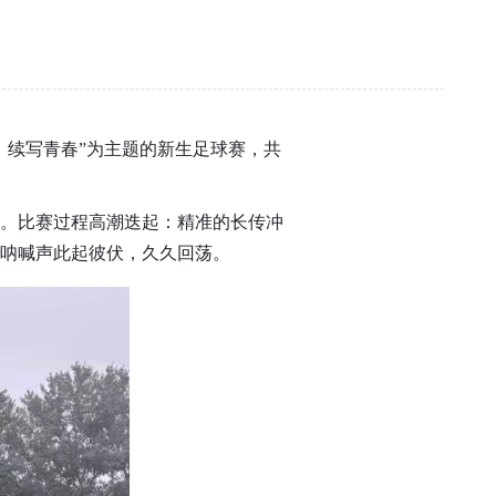
，续写青春”为主题的新生足球赛，共
。比赛过程高潮迭起：精准的长传冲
呐喊声此起彼伏，久久回荡。