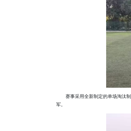
赛事采用全新制定的单场淘汰制
军。