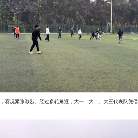
，赛况紧张激烈。经过多轮角逐，大一、大二、大三代表队凭借