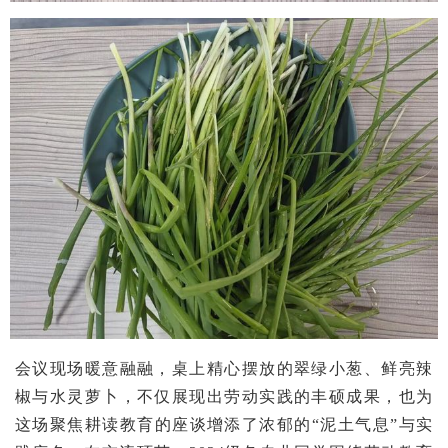
会议现场暖意融融，桌上精心摆放的翠绿小葱、鲜亮辣
椒与水灵萝卜，不仅展现出劳动实践的丰硕成果，也为
这场聚焦耕读教育的座谈增添了浓郁的
“泥土气息”与实