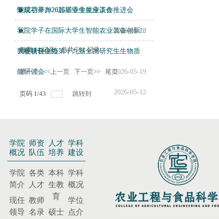
院成功举办2026届毕业生座谈会
学院召开2026届毕业生就业工作推进会
我院学子在国际大学生智能农业装备创新
2026-06-12
2026-05-20
每页
14
记录
总共
591
记录
大赛斩获佳绩
我校联合主办第十九届全国研究生生物质
能研讨会
第一页
<<上一页
下一页>>
尾页
2026-05-19
2026-05-12
页码
1
/
43
跳转到
学院
师资
人才
学科
概况
队伍
培养
建设
学院
各类
本科
学科
简介
人才
生教
概况
育
现任
教师
学位
领导
名录
硕士
点介