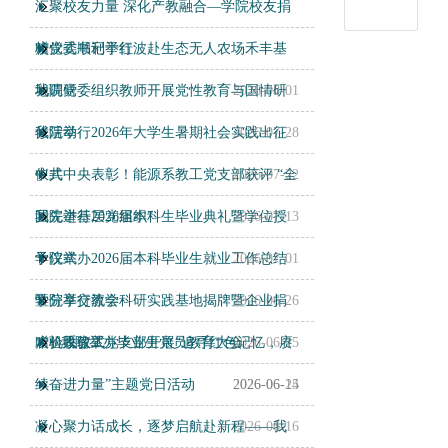
汇聚校友力量 深化产教融合—学院校友捐
赠仪式顺利举行
校党委书记于红波赴生态无人农场禾丰基
地调研
我院党委组织教师开展党性教育与国情研
2026-08-01
修活动
我院举行2026年大学生暑期社会实践出征
2026-07-28
仪式
中共中央表彰！能源系教工党支部获评 “全
2026-07-22
国先进基层党组织”
我院举行2026届本科生毕业典礼暨学位授
2026-07-13
予仪式
学院举办2026届本科毕业生就业工作总结
2026-07-01
暨分享交流会
学院举行教学科研实践基地揭牌暨企业捐
2026-06-26
赠验收仪式
农机系教工党支部开展“追寻红色记忆，赓
我院举办毕业生党员教育大会
2026-06-25
续奋进力量”主题党日活动
2026-06-24
2026-06-15
凝心聚力话成长，逐梦启航赴新程——我
2026-06-16